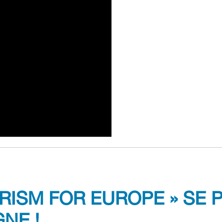
URISM FOR EUROPE » SE 
NE !