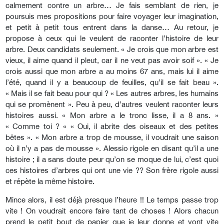
calmement contre un arbre… Je fais semblant de rien, je
poursuis mes propositions pour faire voyager leur imagination,
et petit à petit tous entrent dans la danse… Au retour, je
propose à ceux qui le veulent de raconter l’histoire de leur
arbre. Deux candidats seulement. « Je crois que mon arbre est
vieux, il aime quand il pleut, car il ne veut pas avoir soif ». « Je
crois aussi que mon arbre a au moins 67 ans, mais lui il aime
l’été, quand il y a beaucoup de feuilles, qu’il se fait beau ».
« Mais il se fait beau pour qui ? « Les autres arbres, les humains
qui se promènent ». Peu à peu, d’autres veulent raconter leurs
histoires aussi. « Mon arbre a le tronc lisse, il a 8 ans. »
« Comme toi ? « « Oui, il abrite des oiseaux et des petites
bêtes ». « Mon arbre a trop de mousse, il voudrait une saison
où il n’y a pas de mousse ». Alessio rigole en disant qu’il a une
histoire ; il a sans doute peur qu’on se moque de lui, c’est quoi
ces histoires d’arbres qui ont une vie ?? Son frère rigole aussi
et répète la même histoire.
Mince alors, il est déjà presque l’heure !! Le temps passe trop
vite ! On voudrait encore faire tant de choses ! Alors chacun
prend le petit bout de papier que je leur donne et vont vite