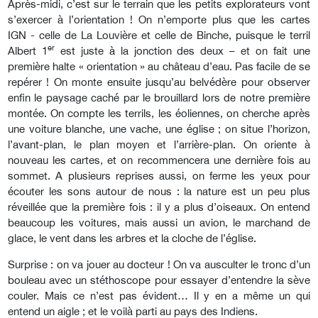
Après-midi, c’est sur le terrain que les petits explorateurs vont
s’exercer à l’orientation ! On n’emporte plus que les cartes
IGN - celle de La Louvière et celle de Binche, puisque le terril
er
Albert 1
est juste à la jonction des deux – et on fait une
première halte « orientation » au château d’eau. Pas facile de se
repérer ! On monte ensuite jusqu’au belvédère pour observer
enfin le paysage caché par le brouillard lors de notre première
montée. On compte les terrils, les éoliennes, on cherche après
une voiture blanche, une vache, une église ; on situe l’horizon,
l’avant-plan, le plan moyen et l’arrière-plan. On oriente à
nouveau les cartes, et on recommencera une dernière fois au
sommet. A plusieurs reprises aussi, on ferme les yeux pour
écouter les sons autour de nous : la nature est un peu plus
réveillée que la première fois : il y a plus d’oiseaux. On entend
beaucoup les voitures, mais aussi un avion, le marchand de
glace, le vent dans les arbres et la cloche de l’église.
Surprise : on va jouer au docteur ! On va ausculter le tronc d’un
bouleau avec un stéthoscope pour essayer d’entendre la sève
couler. Mais ce n’est pas évident… Il y en a même un qui
entend un aigle ; et le voilà parti au pays des Indiens.