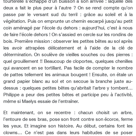
tourterelle s’échappe d’un buisson à son arrivée : laquelle des
deux a fait le plus peur à l’autre ? On se rend compte qu’on
passe par le versant sud du terril : grâce au soleil et à la
végétation. Puis on emprunte un chemin escarpé jusqu’au petit
coin aménagé par l’école du dehors : aujourd’hui, c’est à nous
de faire l’école dehors ! On s’assied en cercle sur les rondins de
bois. Première mission : observer les petites bêtes au sol après
les avoir attrapées délicatement et à l’aide de la clé de
détermination. On soulève de vieilles souches ou des pierres :
quel grouillement !! Beaucoup de cloportes, quelques chenilles
qui avancent en se tortillant. Pas facile de compter le nombre
de pattes tellement les animaux bougent ! Ensuite, on étale un
grand papier blanc au sol et on secoue la branche juste au-
dessus : quelques petites bêtes qu’abritait l’arbre y tombent…
Philippe a peur des petites bêtes et participe peu à l’activité,
même si Maelys essaie de l’entraîner.
Et maintenant, on se recentre : chacun choisit un arbre,
l’entoure de ses bras, pose son front contre son écorce, ferme
les yeux. Et imagine son histoire. Au début, certains font les
clowns… Ce n’est pas dans leurs habitudes de se poser