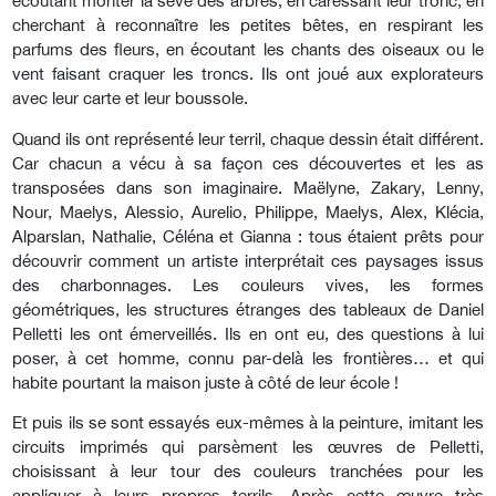
écoutant monter la sève des arbres, en caressant leur tronc, en
cherchant à reconnaître les petites bêtes, en respirant les
parfums des fleurs, en écoutant les chants des oiseaux ou le
vent faisant craquer les troncs. Ils ont joué aux explorateurs
avec leur carte et leur boussole.
Quand ils ont représenté leur terril, chaque dessin était différent.
Car chacun a vécu à sa façon ces découvertes et les as
transposées dans son imaginaire. Maëlyne, Zakary, Lenny,
Nour, Maelys, Alessio, Aurelio, Philippe, Maelys, Alex, Klécia,
Alparslan, Nathalie, Céléna et Gianna : tous étaient prêts pour
découvrir comment un artiste interprétait ces paysages issus
des charbonnages. Les couleurs vives, les formes
géométriques, les structures étranges des tableaux de Daniel
Pelletti les ont émerveillés. Ils en ont eu, des questions à lui
poser, à cet homme, connu par-delà les frontières… et qui
habite pourtant la maison juste à côté de leur école !
Et puis ils se sont essayés eux-mêmes à la peinture, imitant les
circuits imprimés qui parsèment les œuvres de Pelletti,
choisissant à leur tour des couleurs tranchées pour les
appliquer à leurs propres terrils. Après cette œuvre très