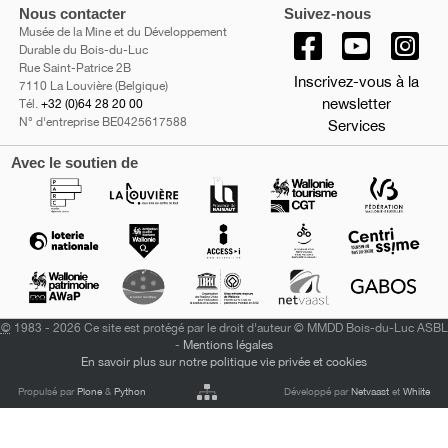
Nous contacter
Suivez-nous
Musée de la Mine et du Développement
Durable du Bois-du-Luc
Rue Saint-Patrice 2B
Inscrivez-vous à la
7110 La Louvière (Belgique)
newsletter
Tél.
+32 (0)64 28 20 00
N° d'entreprise BE0425617588
Services
Avec le soutien de
©
1983 - 2026 Ce site est protégé par le droit d'auteur © MMDD Bois-du-Luc ASBL
-
Mentions légales
En savoir plus sur notre politique vie privée et cookies
Propulsé par
Plone
&
Python
Développé par
Netvaast
et
Whiite