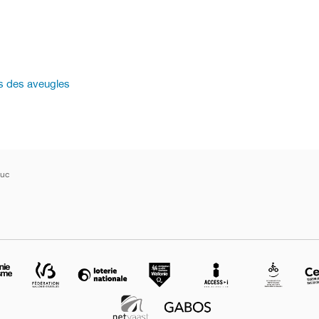
s des aveugles
Luc