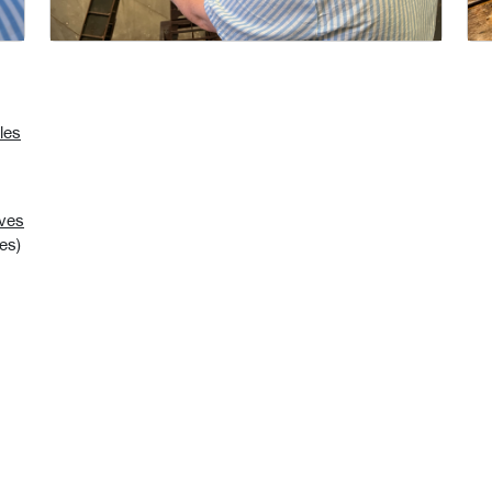
les
ives
es)