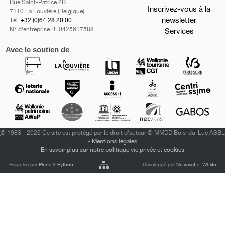
Rue Saint-Patrice 2B
Inscrivez-vous à la
7110 La Louvière (Belgique)
newsletter
Tél.
+32 (0)64 28 20 00
N° d'entreprise BE0425617588
Services
Avec le soutien de
©
1983 - 2026 Ce site est protégé par le droit d'auteur © MMDD Bois-du-Luc ASBL
-
Mentions légales
En savoir plus sur notre politique vie privée et cookies
Propulsé par
Plone
&
Python
Développé par
Netvaast
et
Whiite