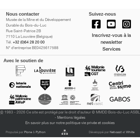
Nous contacter
Suivez-nous
Musée de la Mine et du Développement
Durable du Bois-du-Luc
Rue Saint-Patrice 2B
Inscrivez-vous à la
7110 La Louvière (Belgique)
newsletter
Tél.
+32 (0)64 28 20 00
N° d'entreprise BE0425617588
Services
Avec le soutien de
©
1983 - 2026 Ce site est protégé par le droit d'auteur © MMDD Bois-du-Luc ASBL
-
Mentions légales
En savoir plus sur notre politique vie privée et cookies
Propulsé par
Plone
&
Python
Développé par
Netvaast
et
Whiite