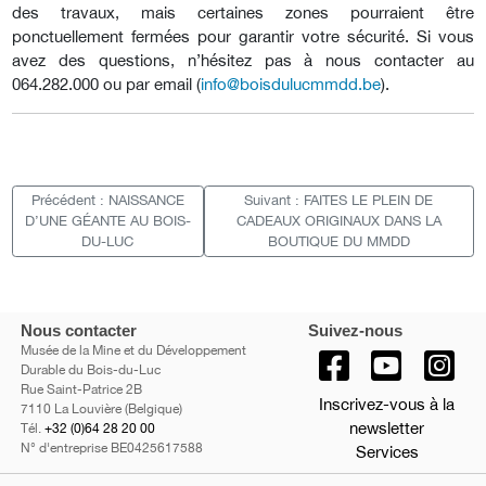
des travaux, mais certaines zones pourraient être
ponctuellement fermées pour garantir votre sécurité. Si vous
avez des questions, n’hésitez pas à nous contacter au
064.282.000 ou par email (
info@boisdulucmmdd.be
).
Précédent : NAISSANCE
Suivant : FAITES LE PLEIN DE
D’UNE GÉANTE AU BOIS-
CADEAUX ORIGINAUX DANS LA
DU-LUC
BOUTIQUE DU MMDD
Nous contacter
Suivez-nous
Musée de la Mine et du Développement
Durable du Bois-du-Luc
Rue Saint-Patrice 2B
Inscrivez-vous à la
7110 La Louvière (Belgique)
newsletter
Tél.
+32 (0)64 28 20 00
N° d'entreprise BE0425617588
Services