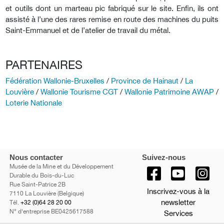
et outils dont un marteau pic fabriqué sur le site. Enfin, ils ont
assisté à l’une des rares remise en route des machines du puits
Saint-Emmanuel et de l’atelier de travail du métal.
PARTENAIRES
Fédération Wallonie-Bruxelles
/
Province de Hainaut
/
La
Louvière
/
Wallonie Tourisme CGT
/
Wallonie Patrimoine AWAP
/
Loterie Nationale
Nous contacter
Suivez-nous
Musée de la Mine et du Développement
Durable du Bois-du-Luc
Rue Saint-Patrice 2B
Inscrivez-vous à la
7110 La Louvière (Belgique)
newsletter
Tél.
+32 (0)64 28 20 00
N° d'entreprise BE0425617588
Services