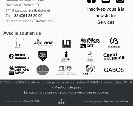
Rue Saint-Patrice 2B
Inscrivez-vous à la
7110 La Louvière (Belgique)
newsletter
Tél.
+32 (0)64 28 20 00
N° d'entreprise BE0425617588
Services
Avec le soutien de
©
1983 - 2026 Ce site est protégé par le droit d'auteur © MMDD Bois-du-Luc ASBL
-
Mentions légales
En savoir plus sur notre politique vie privée et cookies
Propulsé par
Plone
&
Python
Développé par
Netvaast
et
Whiite