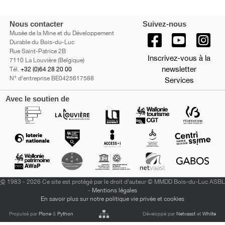
Nous contacter
Suivez-nous
Musée de la Mine et du Développement
Durable du Bois-du-Luc
Rue Saint-Patrice 2B
Inscrivez-vous à la
7110 La Louvière (Belgique)
newsletter
Tél.
+32 (0)64 28 20 00
N° d'entreprise BE0425617588
Services
Avec le soutien de
©
1983 - 2026 Ce site est protégé par le droit d'auteur © MMDD Bois-du-Luc ASBL
-
Mentions légales
En savoir plus sur notre politique vie privée et cookies
Propulsé par
Plone
&
Python
Développé par
Netvaast
et
Whiite