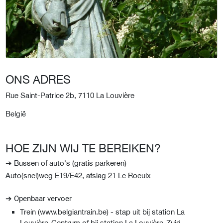
ONS ADRES
Rue Saint-Patrice 2b, 7110 La Louvière
België
HOE ZIJN WIJ TE BEREIKEN?
➔ Bussen of auto's (gratis parkeren)
Auto(snel)weg E19/E42, afslag 21 Le Roeulx
➔
Openbaar vervoer
Trein (www.belgiantrain.be) - stap uit bij station La
Louvière-Centrum of bij station La Louvière-Zuid