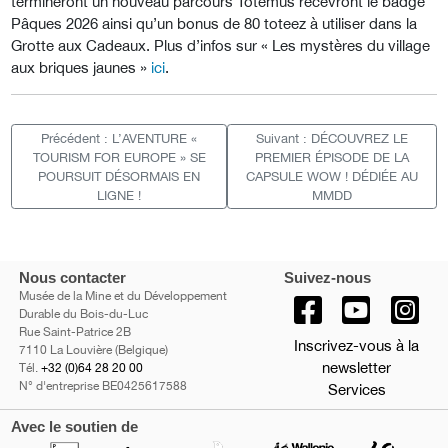
termineront un nouveau parcours Totemus recevront le badge
Pâques 2026 ainsi qu’un bonus de 80 toteez à utiliser dans la
Grotte aux Cadeaux. Plus d’infos sur « Les mystères du village
aux briques jaunes »
ici
.
Précédent : L’AVENTURE «
Suivant : DÉCOUVREZ LE
TOURISM FOR EUROPE » SE
PREMIER ÉPISODE DE LA
POURSUIT DÉSORMAIS EN
CAPSULE WOW ! DÉDIÉE AU
LIGNE !
MMDD
Nous contacter
Suivez-nous
Musée de la Mine et du Développement
Durable du Bois-du-Luc
Rue Saint-Patrice 2B
Inscrivez-vous à la
7110 La Louvière (Belgique)
newsletter
Tél.
+32 (0)64 28 20 00
N° d'entreprise BE0425617588
Services
Avec le soutien de