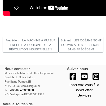
Précédent : LA MACHINE À VAPEUR
Suivant : LES OCÉANS SONT
EST-ELLE À L’ORIGINE DE LA
SOUMIS À DES PRESSIONS
RÉVOLUTION INDUSTRIELLE ?
SANS PRÉCÉDENT
Nous contacter
Suivez-nous
Musée de la Mine et du Développement
Durable du Bois-du-Luc
Rue Saint-Patrice 2B
Inscrivez-vous à la
7110 La Louvière (Belgique)
newsletter
Tél.
+32 (0)64 28 20 00
N° d'entreprise BE0425617588
Services
Avec le soutien de