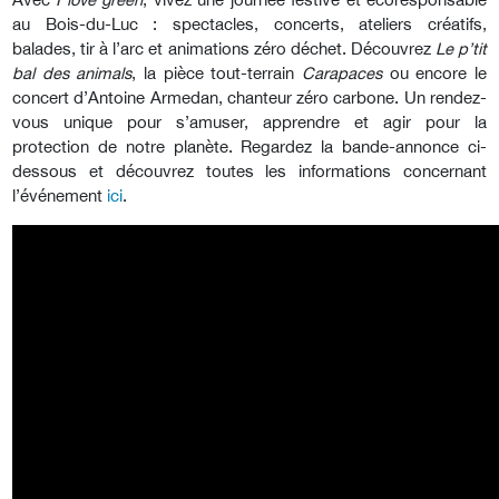
au Bois-du-Luc : spectacles, concerts, ateliers créatifs,
balades, tir à l’arc et animations zéro déchet. Découvrez
Le
p’tit
bal des animals
, la pièce tout-terrain
Carapaces
ou encore le
concert d’Antoine Armedan, chanteur zéro carbone. Un rendez-
vous unique pour s’amuser, apprendre et agir pour la
protection de notre planète. Regardez la bande-annonce ci-
dessous et découvrez toutes les informations concernant
l’événement
ici
.