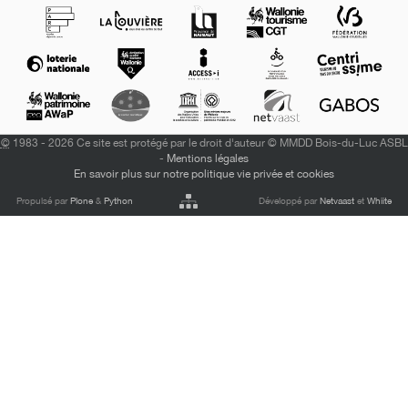
©
1983 - 2026 Ce site est protégé par le droit d'auteur © MMDD Bois-du-Luc ASBL
-
Mentions légales
En savoir plus sur notre politique vie privée et cookies
Propulsé par
Plone
&
Python
Développé par
Netvaast
et
Whiite