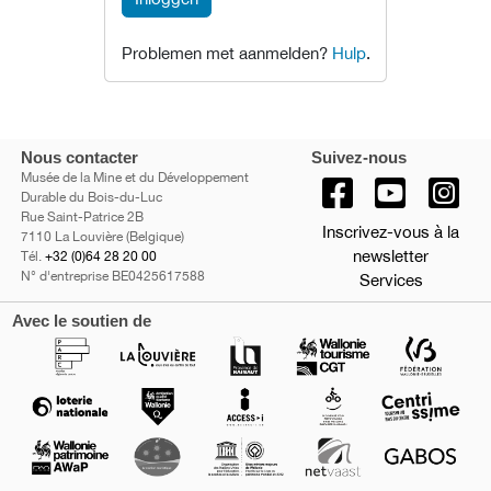
Problemen met aanmelden?
Hulp
.
Nous contacter
Suivez-nous
Musée de la Mine et du Développement
Durable du Bois-du-Luc
Rue Saint-Patrice 2B
Inscrivez-vous à la
7110 La Louvière (Belgique)
newsletter
Tél.
+32 (0)64 28 20 00
N° d'entreprise BE0425617588
Services
Avec le soutien de