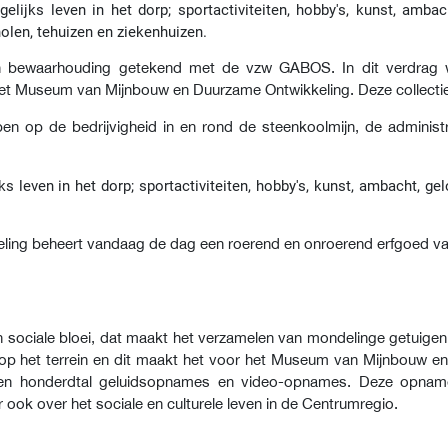
lijks leven in het dorp; sportactiviteiten, hobby's, kunst, ambac
olen, tehuizen en ziekenhuizen.
n bewaarhouding getekend met de vzw GABOS. In dit verdrag w
 Museum van Mijnbouw en Duurzame Ontwikkeling. Deze collectie i
ben op de bedrijvigheid in en rond de steenkoolmijn, de adminis
s leven in het dorp; sportactiviteiten, hobby's, kunst, ambacht, ge
ing beheert vandaag de dag een roerend en onroerend erfgoed va
en sociale bloei, dat maakt het verzamelen van mondelinge getuige
op het terrein en dit maakt het voor het Museum van Mijnbouw 
een honderdtal geluidsopnames en video-opnames. Deze opname
ook over het sociale en culturele leven in de Centrumregio.