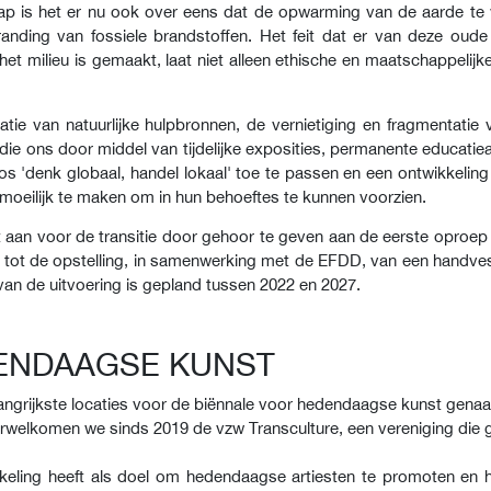
ap is het er nu ook over eens dat de opwarming van de aarde te 
anding van fossiele brandstoffen. Het feit dat er van deze oude m
t milieu is gemaakt, laat niet alleen ethische en maatschappelijk
tatie van natuurlijke hulpbronnen, de vernietiging en fragmentat
 die ons door middel van tijdelijke exposities, permanente educati
 'denk globaal, handel lokaal' toe te passen en een ontwikkelin
moeilijk te maken om in hun behoeftes te kunnen voorzien.
an voor de transitie door gehoor te geven aan de eerste oproep
 tot de opstelling, in samenwerking met de EFDD, van een handve
van de uitvoering is gepland tussen 2022 en 2027.
DENDAAGSE KUNST
langrijkste locaties voor de biënnale voor hedendaagse kunst ge
erwelkomen we sinds 2019 de vzw Transculture, een vereniging die g
ing heeft als doel om hedendaagse artiesten te promoten en h