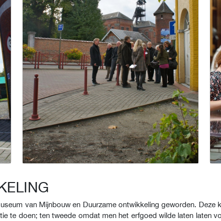
KELING
Museum van Mijnbouw en Duurzame ontwikkeling geworden. Deze ke
tie te doen; ten tweede omdat men het erfgoed wilde laten laten 