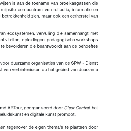
wijten is aan de toename van broeikasgassen die
ijnsite een centrum van reflectie, informatie en
e betrokkenheid zien, maar ook een eerherstel van
ie van ecosystemen, vervuiling die samenhangt met
eactiviteiten, opleidingen, pedagogische workshops
g te bevorderen die beantwoordt aan de behoeftes
 voor duurzame organisaties van de SPW - Dienst
st van verbintenissen op het gebied van duurzame
naamd ARTour, georganiseerd door
C'est Central
, het
eluidskunst en digitale kunst promoot.
en tegenover de eigen thema's te plaatsen door