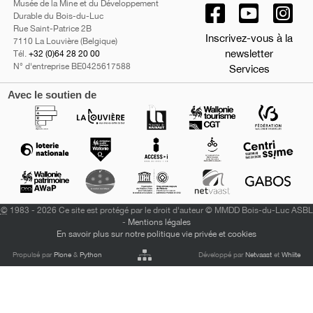
Musée de la Mine et du Développement
Durable du Bois-du-Luc
Rue Saint-Patrice 2B
Inscrivez-vous à la
7110 La Louvière (Belgique)
newsletter
Tél.
+32 (0)64 28 20 00
N° d'entreprise BE0425617588
Services
Avec le soutien de
©
1983 - 2026 Ce site est protégé par le droit d'auteur © MMDD Bois-du-Luc ASBL
-
Mentions légales
En savoir plus sur notre politique vie privée et cookies
Propulsé par
Plone
&
Python
Développé par
Netvaast
et
Whiite