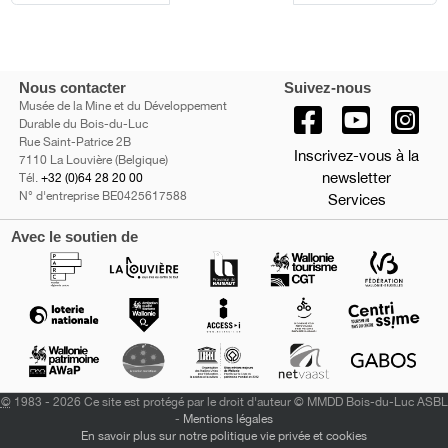
Nous contacter
Suivez-nous
Musée de la Mine et du Développement
Durable du Bois-du-Luc
Rue Saint-Patrice 2B
Inscrivez-vous à la
7110 La Louvière (Belgique)
newsletter
Tél.
+32 (0)64 28 20 00
N° d'entreprise BE0425617588
Services
Avec le soutien de
©
1983 - 2026 Ce site est protégé par le droit d'auteur © MMDD Bois-du-Luc ASBL
-
Mentions légales
En savoir plus sur notre politique vie privée et cookies