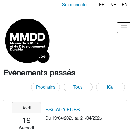
Se connecter
FR
NE
EN
Événements passés
Prochains
Tous
iCal
2025-
Avril
ESCAP'ŒUFS
04-
19T00:00:00+02:00
Du
19/04/2025
au
21/04/2025
19
2025-
Samedi