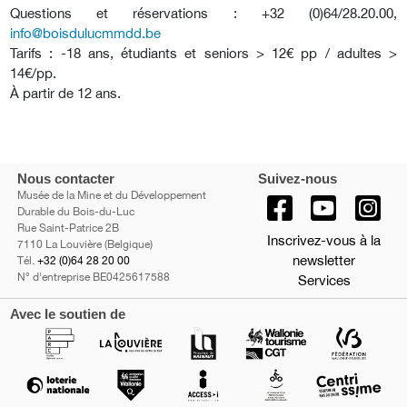
Questions et réservations : +32 (0)64/28.20.00,
info@boisdulucmmdd.be
Tarifs : -18 ans, étudiants et seniors > 12€ pp / adultes >
14€/pp.
À partir de 12 ans.
Nous contacter
Suivez-nous
Musée de la Mine et du Développement
Durable du Bois-du-Luc
Rue Saint-Patrice 2B
Inscrivez-vous à la
7110 La Louvière (Belgique)
newsletter
Tél.
+32 (0)64 28 20 00
N° d'entreprise BE0425617588
Services
Avec le soutien de