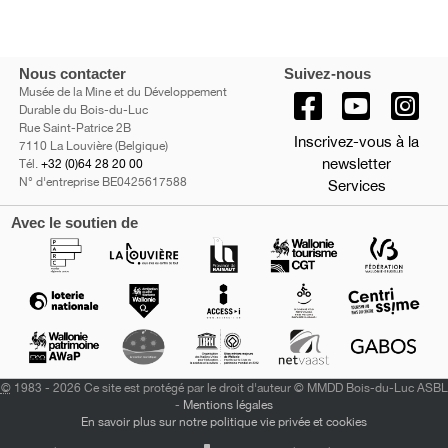
Nous contacter
Suivez-nous
Musée de la Mine et du Développement
Durable du Bois-du-Luc
Rue Saint-Patrice 2B
Inscrivez-vous à la
7110 La Louvière (Belgique)
newsletter
Tél.
+32 (0)64 28 20 00
N° d'entreprise BE0425617588
Services
Avec le soutien de
©
1983 - 2026 Ce site est protégé par le droit d'auteur © MMDD Bois-du-Luc ASBL
-
Mentions légales
En savoir plus sur notre politique vie privée et cookies