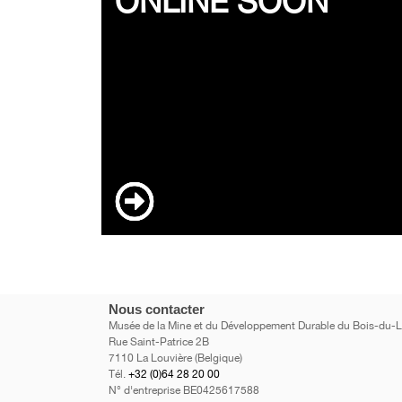
ONLINE SOON
Nous contacter
Musée de la Mine et du Développement Durable du Bois-du-
Rue Saint-Patrice 2B
7110 La Louvière (Belgique)
Tél.
+32 (0)64 28 20 00
N° d'entreprise BE0425617588