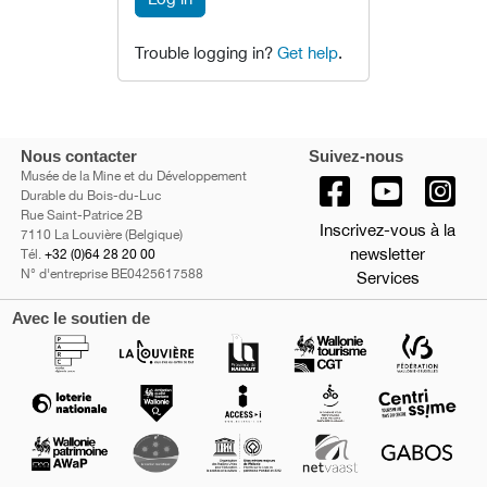
Trouble logging in?
Get help
.
Nous contacter
Suivez-nous
Musée de la Mine et du Développement
Durable du Bois-du-Luc
Rue Saint-Patrice 2B
Inscrivez-vous à la
7110 La Louvière (Belgique)
newsletter
Tél.
+32 (0)64 28 20 00
N° d'entreprise BE0425617588
Services
Avec le soutien de